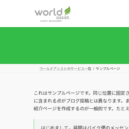
コ
ナ
ン
ビ
テ
ゲ
ン
ー
ツ
シ
へ
ョ
ス
ン
キ
に
ッ
移
プ
動
ワールドアシストのサービス一覧
サンプルページ
これはサンプルページです。同じ位置に固定さ
に含まれる点がブログ投稿とは異なります。
紹介ページを作成するのが一般的です。たと
はじめまして。昼間はバイク便のメッセン