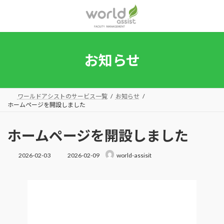
コ
ナ
ン
ビ
テ
ゲ
ン
ー
ツ
シ
へ
ョ
お知らせ
ス
ン
キ
に
ッ
移
プ
動
ワールドアシストのサービス一覧
お知らせ
ホームページを開設しました
ホームページを開設しました
最
2026-02-03
2026-02-09
world-assisit
終
更
新
日
時
: