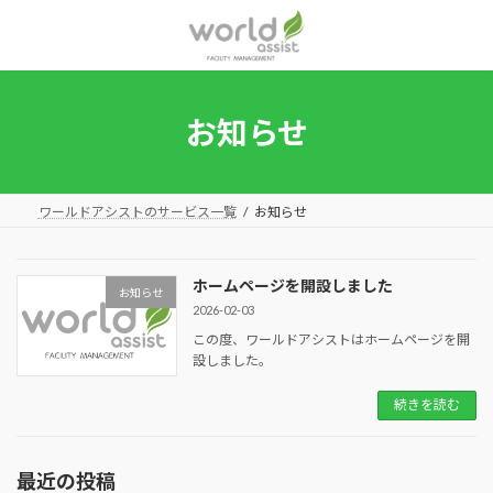
コ
ナ
ン
ビ
テ
ゲ
ン
ー
ツ
シ
へ
ョ
お知らせ
ス
ン
キ
に
ッ
移
プ
動
ワールドアシストのサービス一覧
お知らせ
ホームページを開設しました
お知らせ
2026-02-03
この度、ワールドアシストはホームページを開
設しました。
続きを読む
最近の投稿